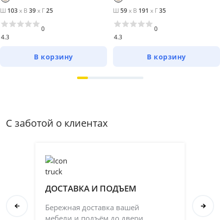
Ш
103
x
В
39
x
Г
25
Ш
59
x
В
191
x
Г
35
0
0
4.3
4.3
В корзину
В корзину
С заботой о клиентах
ДОСТАВКА И ПОДЪЕМ
П
Бережная доставка вашей
Со
мебели и подъём до двери.
ка