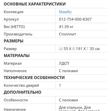
ОСНОВНЫЕ ХАРАКТЕРИСТИКИ
разделить на два отделения. Одно угловое с пятью
открытыми полками. Другое оснащено
Коллекция
Мамбо
вместительными полками и имеет две дверцы.
Артикул
012-754-000-8307
Произведен шкаф из современного и прочного КДСП.
Вес (НЕТТО)
41.39 кг
Классическое исполнение, светлый оттенок
Производитель
Столплит
оформления «Дуб Сонома», подобранная фурнитура и
качественные крепёжные механизмы говорят о
РАЗМЕРЫ
достойном качестве торцевого шкафа Мамбо СБ-2754.
Размер
Ш
55 X
В
191 X
Г
35 см
МАТЕРИАЛЫ
Материал
ЛДСП
Наполнение
С полками
ТЕХНИЧЕСКИЕ ОСОБЕННОСТИ
Количество дверей
1
ДОПОЛНИТЕЛЬНО
Особенности
С полками
Для спальни, Для
Назначение