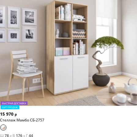
БЫСТРАЯ ДОСТАВКА
ХИТ ПРОДАЖ
15 970
р
Стеллаж Мамбо СБ-2757
Ш
78
x
В
176
x
Г
44