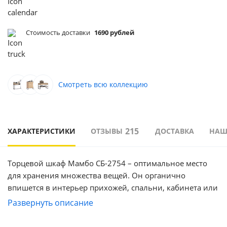
Стоимость доставки
1690 рублей
Смотреть всю коллекцию
215
ХАРАКТЕРИСТИКИ
ОТЗЫВЫ
ДОСТАВКА
НАШ
Торцевой шкаф Мамбо СБ-2754 – оптимальное место
для хранения множества вещей. Он органично
впишется в интерьер прихожей, спальни, кабинета или
детской.
Развернуть описание
Габаритные размеры шкафа – ширина 55 см, высота
191 см и глубина 35 см. Визуально его можно