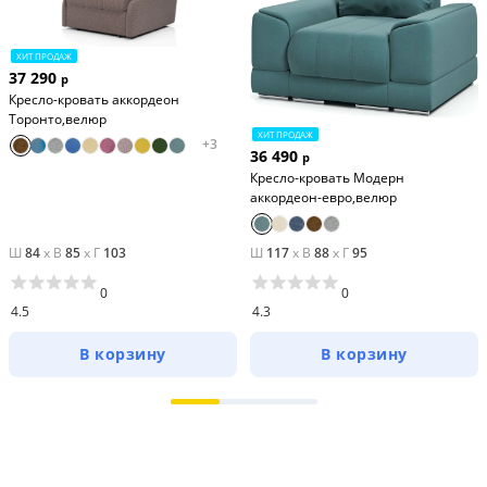
ХИТ ПРОДАЖ
37 290
р
Кресло-кровать аккордеон
Торонто,велюр
ХИТ ПРОДАЖ
+
3
36 490
р
Кресло-кровать Модерн
аккордеон-евро,велюр
Ш
84
x
В
85
x
Г
103
Ш
117
x
В
88
x
Г
95
0
0
4.5
4.3
В корзину
В корзину