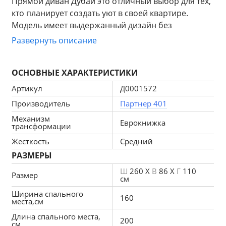
Прямой диван Дубай это отличный выбор для тех, 
кто планирует создать уют в своей квартире. 
Модель имеет выдержанный дизайн без 
элементов, которые перегружают её. С каждой 
Развернуть описание
стороны в подлокотниках установлены полки, куда 
вы сможете складывать различные мелочи, пульт 
ОСНОВНЫЕ ХАРАКТЕРИСТИКИ
итд.
Механизм трансформации. Еврокнижка. Прост в 
Артикул
Д0001572
использовании, разложить его можно даже с 
Производитель
Партнер 401
помощью одной руки.
Механизм
Преимущества модели:
Еврокнижка
трансформации
1.Просторное спальное место.
Жесткость
Средний
2.Возможность ежедневно эксплуатировать 
РАЗМЕРЫ
механизм трансформации.
3.Каркас из экологически чистых материалов.
Ш
260 X
В
86 X
Г
110
Размер
см
Габаритные размеры: 2600х1100х850 мм
Ширина спального
Спальное место: 2000х1600 мм.
160
места,см
Высота от пола: 430 мм
Длина спального места,
Механизм раскладки: еврокнижка
200
см