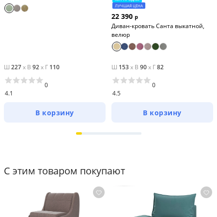
ЛУЧШАЯ ЦЕНА
22 390
р
Диван-кровать Санта выкатной,
велюр
Ш
227
x
В
92
x
Г
110
Ш
153
x
В
90
x
Г
82
0
0
4.1
4.5
В корзину
В корзину
С этим товаром покупают