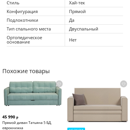
Наполнение декоративных подушек из холофайбера (такое 
Стиль
Хай-тек
наполнение позволит дольше сохранять форму, 2шт. + 2590 
Конфигурация
Прямой
руб)
Подлокотники
Да
Тип спального места
Двуспальный
Дополнительные декоративные подушки (1шт 45*45 см): 2590 
руб
Ортопедическое
Нет
основание
Задняя спинка в основной ткани: 4590 руб.
Похожие товары
Срок гарантии: 12 месяцев
45 990
р
Прямой диван Татьяна 5 БД,
еврокнижка
ХИТ ПРОДАЖ