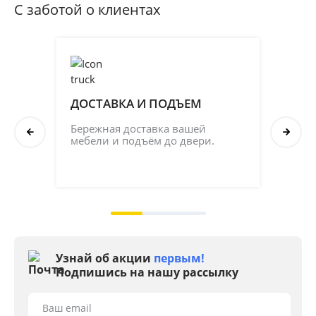
С заботой о клиентах
ДОСТАВКА И ПОДЪЕМ
ПР
СБ
Бережная доставка вашей 
мебели и подъём до двери.
Соб
кач
на 2
Узнай об акции
первым!
Подпишись на нашу рассылку
Ваш email