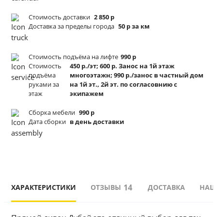
Стоимость доставки
2 850 р
Доставка за пределы города
50 р за км
Стоимость подъёма
на лифте
990 р
Стоимость
450 р./эт; 600 р. Занос на 1й этаж
подъёма
многоэтажн; 990 р./занос в частный дом
руками за
на 1й эт., 2й эт. по согласовнию с
этаж
экипажем
Сборка мебели
990 р
Дата сборки
в день доставки
14
ХАРАКТЕРИСТИКИ
ОТЗЫВЫ
ДОСТАВКА
НАШ