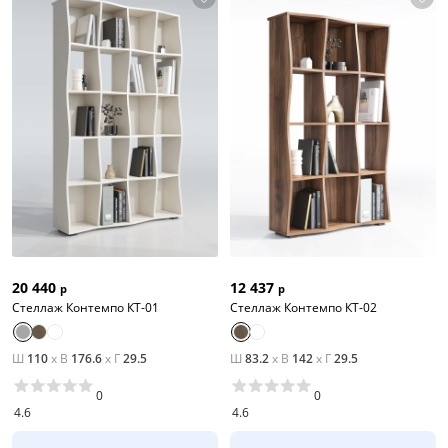
20 440
12 437
р
р
Стеллаж Контемпо КТ-01
Стеллаж Контемпо КТ-02
Ш
110
x
В
176.6
x
Г
29.5
Ш
83.2
x
В
142
x
Г
29.5
0
0
4.6
4.6