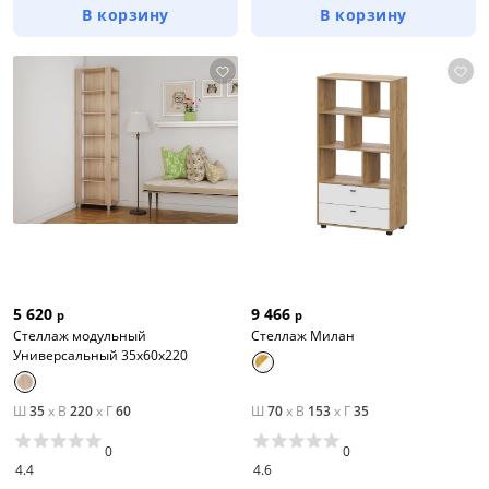
В корзину
В корзину
5 620
9 466
р
р
Стеллаж модульный
Стеллаж Милан
Универсальный 35х60х220
Ш
35
x
В
220
x
Г
60
Ш
70
x
В
153
x
Г
35
0
0
4.4
4.6