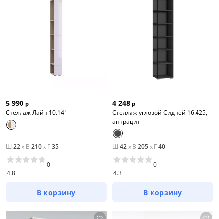
5 990
4 248
р
р
Стеллаж Лайн 10.141
Стеллаж угловой Сидней 16.425,
антрацит
Ш
22
x
В
210
x
Г
35
Ш
42
x
В
205
x
Г
40
0
0
4.8
4.3
В корзину
В корзину