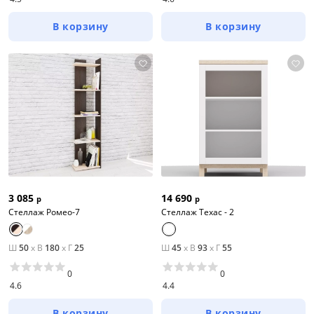
В корзину
В корзину
3 085
14 690
р
р
Стеллаж Ромео-7
Стеллаж Техас - 2
Ш
50
x
В
180
x
Г
25
Ш
45
x
В
93
x
Г
55
0
0
4.6
4.4
В корзину
В корзину