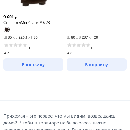
9 601
р
Стеллаж «Монблан» МБ-23
Ш
35
x
В
220.1
x
Г
35
Ш
80
x
В
237
x
Г
28
0
0
4.2
4.8
В корзину
В корзину
Прихожая – это первое, что мы видим, возвращаясь
домой. Чтобы в коридоре не было хаоса, важно
правильно расположить вещи. Если места совсем мало,