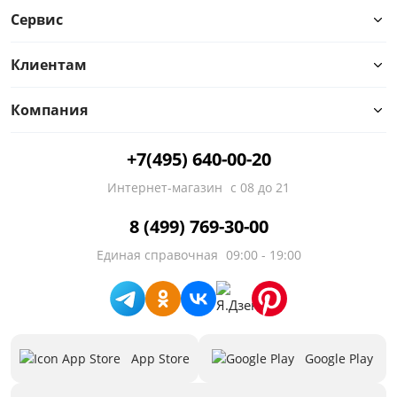
Сервис
от
до
Клиентам
Компания
Материал
+7(495) 640-00-20
Тип
Интернет-магазин
с 08 до 21
Особенности
8 (499) 769-30-00
Назначение
Единая справочная
09:00 - 19:00
Наполнение
Стиль
App Store
Google Play
Количество дверей