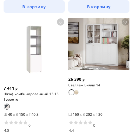
В корзину
В корзину
26 390
р
Стеллаж Билли 14
7 411
р
Шкаф комбинированный 13.13
Торонто
Ш
40
x
В
150
x
Г
40.3
Ш
160
x
В
202
x
Г
30
0
0
4.8
4.4