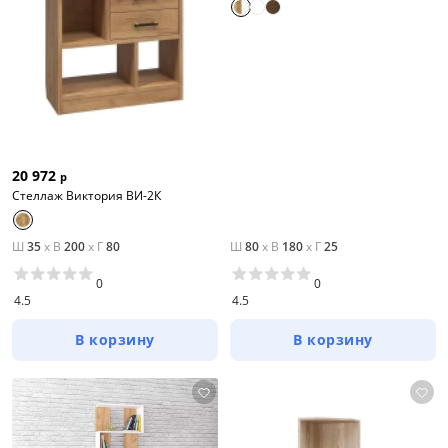
20 972
р
Стеллаж Виктория ВИ-2К
Ш
35
x
В
200
x
Г
80
Ш
80
x
В
180
x
Г
25
0
0
4.5
4.5
В корзину
В корзину