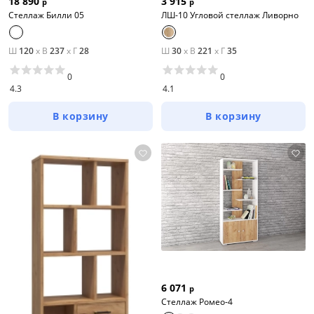
18 890
3 915
р
р
Стеллаж Билли 05
ЛШ-10 Угловой стеллаж Ливорно
Ш
120
x
В
237
x
Г
28
Ш
30
x
В
221
x
Г
35
0
0
4.3
4.1
В корзину
В корзину
6 071
р
Стеллаж Ромео-4