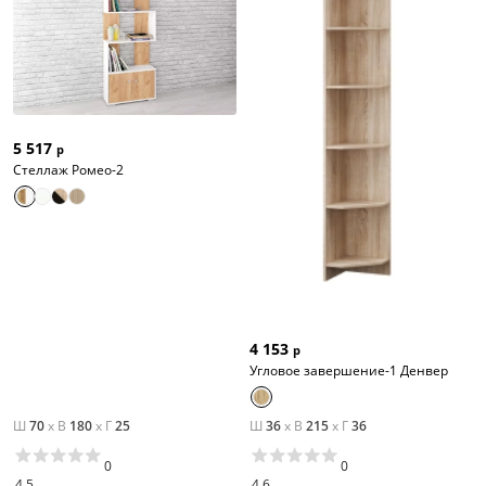
5 517
р
Стеллаж Ромео-2
4 153
р
Угловое завершение-1 Денвер
Ш
70
x
В
180
x
Г
25
Ш
36
x
В
215
x
Г
36
0
0
4.5
4.6