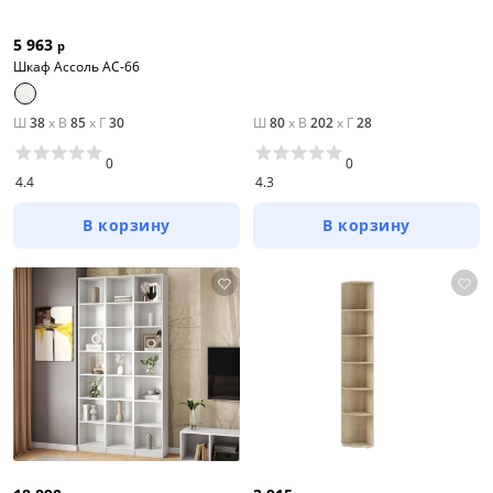
5 963
р
Шкаф Ассоль АС-66
Ш
38
x
В
85
x
Г
30
Ш
80
x
В
202
x
Г
28
0
0
4.4
4.3
В корзину
В корзину