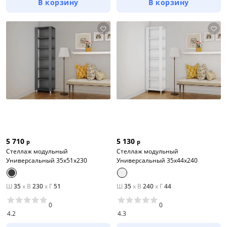
В корзину
В корзину
5 710
5 130
р
р
Стеллаж модульный
Стеллаж модульный
Универсальный 35х51х230
Универсальный 35х44х240
Ш
35
x
В
230
x
Г
51
Ш
35
x
В
240
x
Г
44
0
0
4.2
4.3