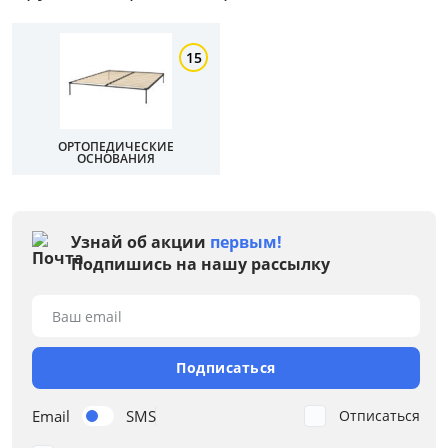
Цвет
Белый
15
Бежевый
Черный
ОРТОПЕДИЧЕСКИЕ
Серый
ОСНОВАНИЯ
Коричневый
Размер
Узнай об акции
первым!
Подпишись на нашу рассылку
Ширина, см
от
до
Ваш email
Подписаться
Глубина, см
Email
SMS
Отписаться
от
до