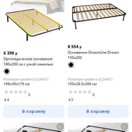
8 554
р
Основание DreamLine Dream
6 390
р
150x200
Ортопедическое основание
180х200 см с узкой ламелью
Размеры кровати (ШхВхГ)
Размеры кровати (ШхВхГ)
198х30х179 см
150х28.5х200 см
0
0
4.4
4.5
В корзину
В корзину