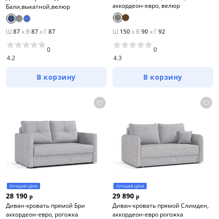
Синий
аккордеон-евро, велюр
Бали,выкатной,велюр
Серый
Ш
87
x
В
87
x
Г
87
Ш
150
x
В
90
x
Г
92
Коричневый
0
0
Размер
4.2
4.3
Ширина, см
В корзину
В корзину
от
до
Глубина, см
от
до
ЛУЧШАЯ ЦЕНА
ЛУЧШАЯ ЦЕНА
28 190
29 890
р
р
Диван-кровать прямой Бри
Диван-кровать прямой Слимден,
Высота, см
аккордеон-евро, рогожка
аккордеон-евро рогожка