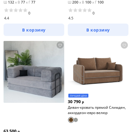
Ш
132
x
В
77
x
Г
77
Ш
200
x
В
100
x
Г
100
0
0
4.4
4.5
В корзину
В корзину
ЛУЧШАЯ ЦЕНА
30 790
р
Диван-кровать прямой Слимден,
аккордеон-евро велюр
63 500
р