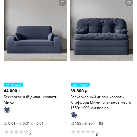
ХИТ ПРОДАЖ
ХИТ ПРОДАЖ
44 000
39 800
р
р
Бескаркасный диван-кровать
Бескаркасный диван-кровать
МиКо
Клиффорд Мини, спальное место
1550*1900 мм велюр
Ш
0.01
x
В
0.01
x
Г
0.01
Ш
155
x
В
80
x
Г
93
0
0