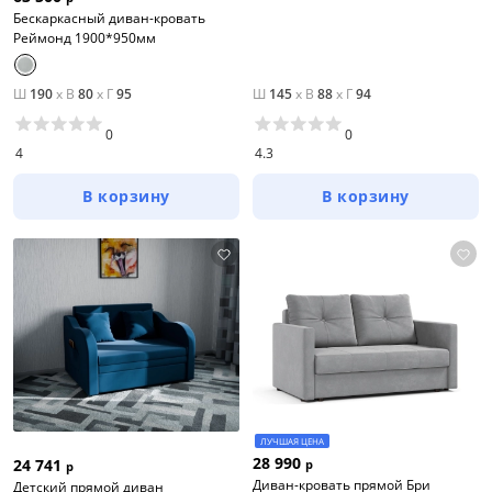
Бескаркасный диван-кровать
Реймонд 1900*950мм
Ш
190
x
В
80
x
Г
95
Ш
145
x
В
88
x
Г
94
0
0
4
4.3
В корзину
В корзину
Цена
от
до
ЛУЧШАЯ ЦЕНА
Цвет
28 990
24 741
р
р
Диван-кровать прямой Бри
Детский прямой диван