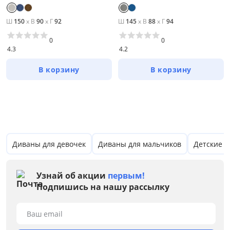
от
до
Ш
150
x
В
90
x
Г
92
Ш
145
x
В
88
x
Г
94
0
0
4.3
4.2
Материал обивки
В корзину
В корзину
Раскладной
Механизм трансформации
Пружинный блок
Диваны для девочек
Диваны для мальчиков
Детские к
Дополнительные опции
Узнай об акции
первым!
Жесткость
Подпишись на нашу рассылку
Каркас
Ваш email
Конфигурация