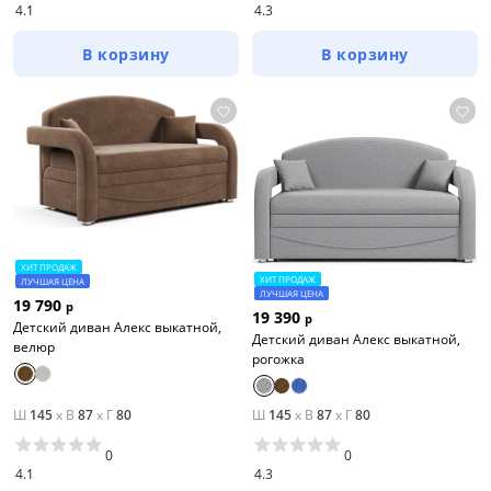
4.1
4.3
В корзину
В корзину
ХИТ ПРОДАЖ
ХИТ ПРОДАЖ
ЛУЧШАЯ ЦЕНА
ЛУЧШАЯ ЦЕНА
19 790
р
19 390
р
Детский диван Алекс выкатной,
Детский диван Алекс выкатной,
велюр
рогожка
Ш
145
x
В
87
x
Г
80
Ш
145
x
В
87
x
Г
80
0
0
4.1
4.3