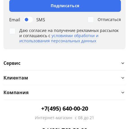
Подписаться
Назначение
Email
SMS
Отписаться
Наполнение
Даю согласие на получение рекламных рассылок
и соглашаюсь с
условиями обработки и
Ортопедическое основание
использования персональных данных
Подлокотники
Сервис
Расположение угла
Клиентам
Стиль
Компания
Тип спального места
+7(495) 640-00-20
Количество посадочных мест
Интернет-магазин
с 08 до 21
Высокие ножки