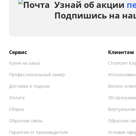
Узнай об акции
п
Подпишись на на
Сервис
Клиентам
Кухня на заказ
Столплит Кл
Профессиональный замер
Использован
Доставка и подъем
Вопрос-отве
Оплата
3D-программ
Сборка
Виртуальная
Обратная связь
Обратная св
Гарантия от производителя
Условия офе