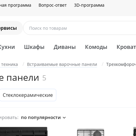
ная программа
Вопрос-ответ
3D-программа
ервисы
Поиск по товарам
Кухни
Шкафы
Диваны
Комоды
Крова
 техника
Встраиваемые варочные панели
Трехкомфоро
е панели
5
Стеклокерамические
ировать:
по популярности