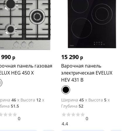
 990
15 290
р
р
рочная панель газовая
Варочная панель
ELUX HEG 450 X
электрическая EVELUX
HEV 431 B
рина
46
x
Высота
12
x
Ширина
45
x
Высота
5
x
убина
51.5
Глубина
52
0
0
5
4.4