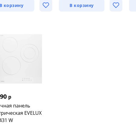
В корзину
В корзину
690
р
чная панель
трическая EVELUX
431 W