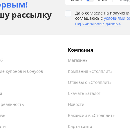
ервым!
шу рассылку
Даю согласие на получени
соглашаюсь с
условиями о
персональных данных
Компания
уб
Магазины
ие купонов и бонусов
Компания «Столплит»
т
Отзывы о «Столплит»
а
Скачать каталог
 реальность
Новости
язь
Вакансии в «Столплит»
рты
Карта сайта