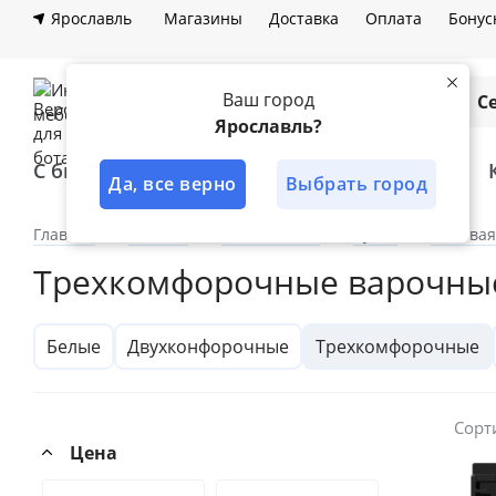
Ярославль
Магазины
Доставка
Оплата
Бонус
Ваш город
Каталог
С
Ярославль?
С быстрой доставкой
Лучшее решение
Да, все верно
Выбрать город
Главная
Каталог
По комнатам
Кухня
Бытовая
Трехкомфорочные варочны
Белые
Двухконфорочные
Трехкомфорочные
Сорт
Цена