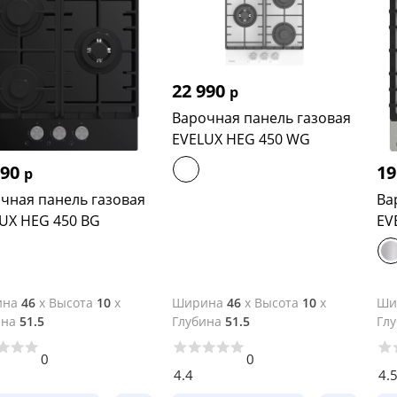
22 990
р
Варочная панель газовая
EVELUX HEG 450 WG
990
19
р
чная панель газовая
Ва
UX HEG 450 BG
EV
ина
46
x
Высота
10
x
Ширина
46
x
Высота
10
x
Ши
ина
51.5
Глубина
51.5
Гл
0
0
4.4
4.