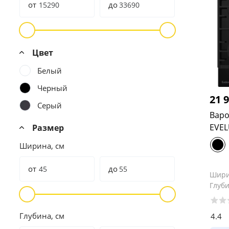
от
до
Цвет
Белый
Черный
21 
Серый
Варо
EVEL
Размер
Ширина, см
от
до
Шир
Глуб
Глубина, см
4.4