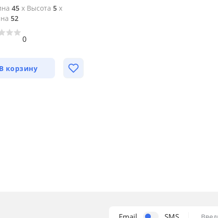
ина
45
x
Высота
5
x
ина
52
0
В корзину
Email
SMS
Введ