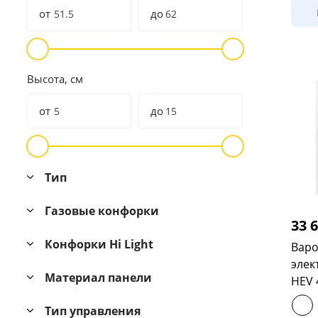
от
до
Высота, см
от
до
Тип
Газовые конфорки
33 
Конфорки Hi Light
Варо
элек
Материал панели
HEV 
Тип управления