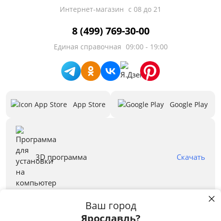
Интернет-магазин
с 08 до 21
Высота, см
8 (499) 769-30-00
от
до
Единая справочная
09:00 - 19:00
Материал
App Store
Google Play
Назначение
Стиль
Предложения
3D программа
Скачать
Бренд
Ваш город
Ярославль?
Правовая информация