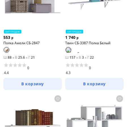
ХИТ ПРОДАЖ
ХИТ ПРОДАЖ
553
1 740
р
р
Полка Амели СБ-2847
Твин СБ-3387 Полка Белый
Ш
88
x
В
25.6
x
Г
21
Ш
157
x
В
3
x
Г
22
0
0
4.4
4.3
В корзину
В корзину