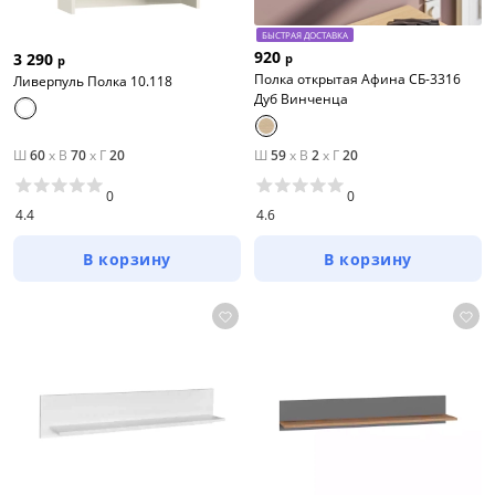
БЫСТРАЯ ДОСТАВКА
920
3 290
р
р
Полка открытая Афина СБ-3316
Ливерпуль Полка 10.118
Дуб Винченца
Ш
60
x
В
70
x
Г
20
Ш
59
x
В
2
x
Г
20
0
0
4.4
4.6
В корзину
В корзину