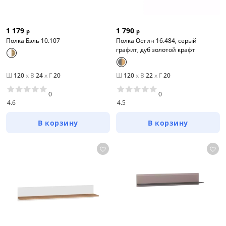
1 179
1 790
р
р
Полка Бэль 10.107
Полка Остин 16.484, серый
графит, дуб золотой крафт
Ш
120
x
В
24
x
Г
20
Ш
120
x
В
22
x
Г
20
0
0
4.6
4.5
В корзину
В корзину