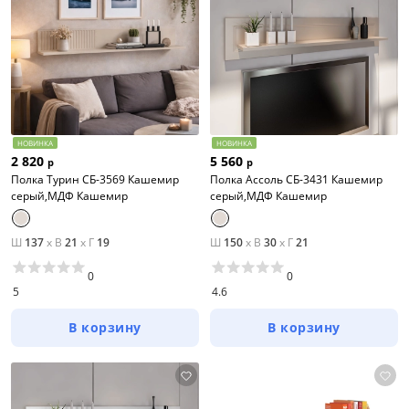
НОВИНКА
НОВИНКА
2 820
5 560
р
р
Полка Турин СБ-3569 Кашемир
Полка Ассоль СБ-3431 Кашемир
серый,МДФ Кашемир
серый,МДФ Кашемир
Ш
137
x
В
21
x
Г
19
Ш
150
x
В
30
x
Г
21
0
0
5
4.6
В корзину
В корзину