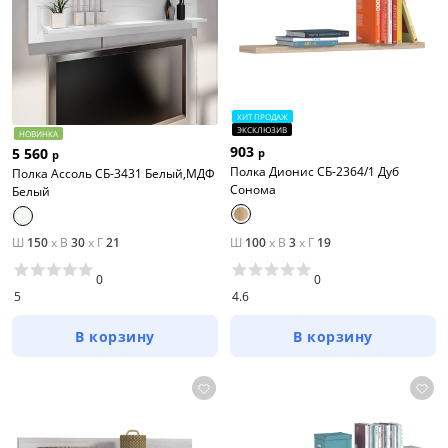
ХИТ ПРОДАЖ
ЭКСКЛЮЗИВ
НОВИНКА
903
5 560
р
р
Полка Дионис СБ-2364/1 Дуб
Полка Ассоль СБ-3431 Белый,МДФ
Сонома
Белый
Ш
150
x
В
30
x
Г
21
Ш
100
x
В
3
x
Г
19
0
0
5
4.6
В корзину
В корзину