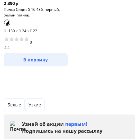
2 390
р
Полка Сидней 16.486, черный,
белый глянец
Ш
130
x
В
24
x
Г
22
0
4.4
В корзину
Цена
от
до
Белые
Узкие
Мебель Столплит
Узнай об акции
первым!
Цвет
Подпишись на нашу рассылку
Белый