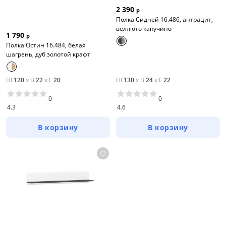
2 390
р
Полка Сидней 16.486, антрацит,
веллюто капучино
1 790
р
Полка Остин 16.484, белая
шагрень, дуб золотой крафт
Ш
120
x
В
22
x
Г
20
Ш
130
x
В
24
x
Г
22
0
0
4.3
4.6
В корзину
В корзину