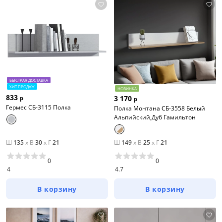
БЫСТРАЯ ДОСТАВКА
ХИТ ПРОДАЖ
НОВИНКА
833
3 170
р
р
Гермес СБ-3115 Полка
Полка Монтана СБ-3558 Белый
Альпийский,Дуб Гамильтон
Ш
135
x
В
30
x
Г
21
Ш
149
x
В
25
x
Г
21
0
0
4
4.7
В корзину
В корзину