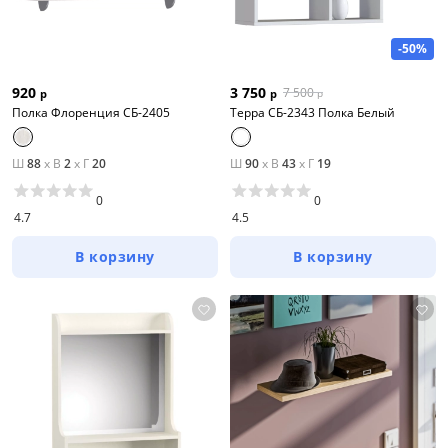
-50%
920
3 750
7 500
р
р
р
Полка Флоренция СБ-2405
Терра СБ-2343 Полка Белый
Ш
88
x
В
2
x
Г
20
Ш
90
x
В
43
x
Г
19
0
0
4.7
4.5
В корзину
В корзину