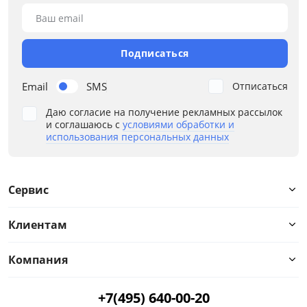
Ваш email
Бежевый
Черный
Подписаться
Серый
Email
SMS
Отписаться
Коричневый
Даю согласие на получение рекламных рассылок
Размер
и соглашаюсь с
условиями обработки и
использования персональных данных
Ширина, см
от
до
Сервис
Клиентам
Глубина, см
Компания
от
до
+7(495) 640-00-20