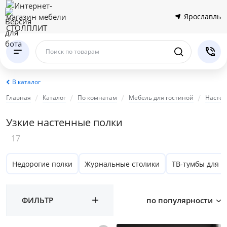
Ярославль
Поиск по товарам
В каталог
Главная
Каталог
По комнатам
Мебель для гостиной
Настен
Узкие настенные полки
17
Недорогие полки
Журнальные столики
ТВ-тумбы для г
ФИЛЬТР
по популярности