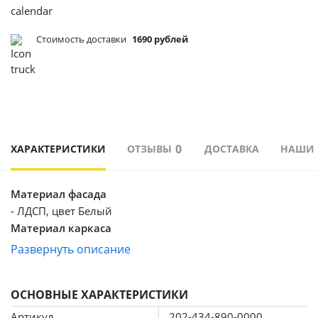
Стоимость доставки
1690 рублей
0
ХАРАКТЕРИСТИКИ
ОТЗЫВЫ
ДОСТАВКА
НАШИ
Материал фасада
- ЛДСП, цвет Белый
Материал каркаса
- ЛДСП, цвет Дуб Сонома
Развернуть описание
Тумба
ОСНОВНЫЕ ХАРАКТЕРИСТИКИ
Ш 1600 х В 300 х Г 350 мм
Навесной модуль
Артикул
202-434-890-0000