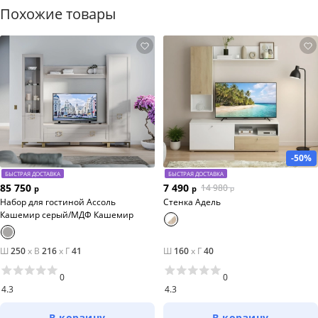
Похожие товары
-50%
БЫСТРАЯ ДОСТАВКА
БЫСТРАЯ ДОСТАВКА
85 750
7 490
14 980
р
р
р
Набор для гостиной Ассоль
Стенка Адель
Кашемир серый/МДФ Кашемир
Ш
250
x
В
216
x
Г
41
Ш
160
x
Г
40
0
0
4.3
4.3
В корзину
В корзину