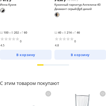
р
р
р
Инна Кухня
Кухонный гарнитур Ангелина-40
Диамант серый/Дуб дикий
Ш
100
x
В
202
x
Г
60
Ш
40
x
В
214
x
Г
46
0
0
4.5
4.8
В корзину
В корзину
С этим товаром покупают